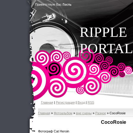
Приветствую Вас
Гость
RIPPLE
PORTAL
Главная
|
Регистрация
|
Вход
|
RSS
Главная
»
Фотоальбом
»
вне сцены
»
Разное
» СocoRosie
СocoRosie
Фотограф Cat Heroin