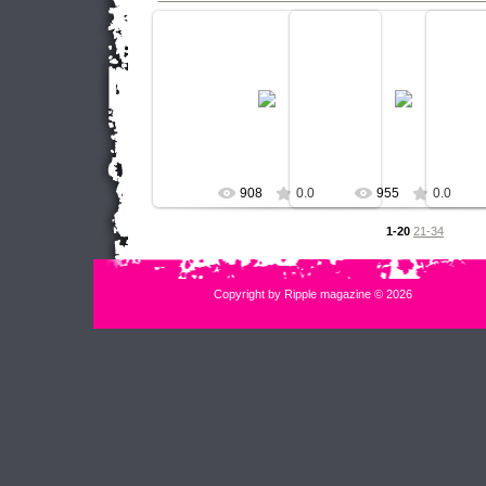
21.10.2011
21.10.2011
Четвертый сезон Международной
Четвертый сезон Международ
Четвер
Недели моды в Петербурге
Недели моды в Петербурге
Нед
AURORA FASHION WEEK Russia
AURORA FASHION WEEK Russ
AUROR
Фото Нина Филимонова
Фото Нина Филимонова
Фо
...
...
КНОПКА
КНОПКА
908
0.0
955
0.0
1-20
21-34
Copyright by Ripple magazine © 2026