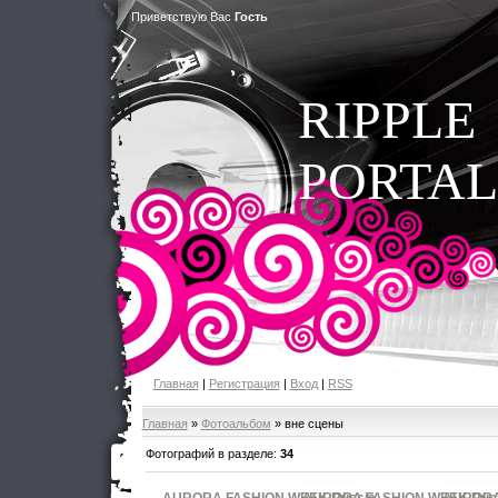
Приветствую Вас
Гость
RIPPLE
PORTAL
Главная
|
Регистрация
|
Вход
|
RSS
Главная
»
Фотоальбом
» вне сцены
Фотографий в разделе
:
34