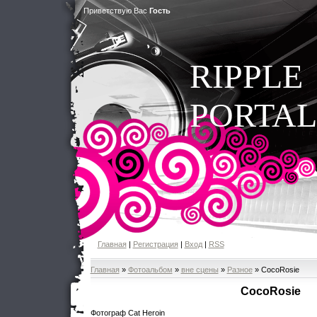
Приветствую Вас
Гость
RIPPLE
PORTAL
Главная
|
Регистрация
|
Вход
|
RSS
Главная
»
Фотоальбом
»
вне сцены
»
Разное
» СocoRosie
СocoRosie
Фотограф Cat Heroin