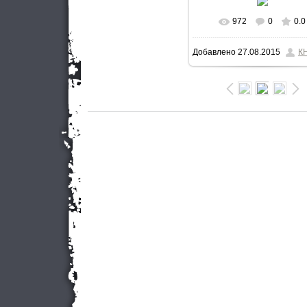
972
0
0.0
В реальном разме
Добавлено
27.08.2015
К
800x533
/ 65.1Kb