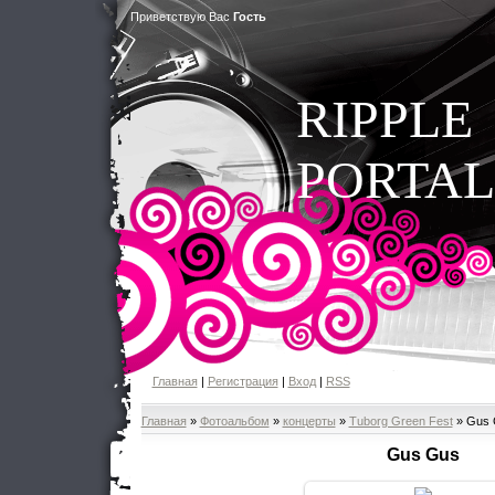
Приветствую Вас
Гость
RIPPLE
PORTAL
Главная
|
Регистрация
|
Вход
|
RSS
Главная
»
Фотоальбом
»
концерты
»
Tuborg Green Fest
» Gus 
Gus Gus