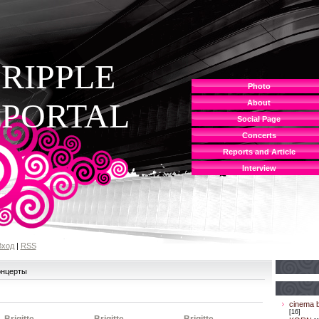
RIPPLE
Photo
PORTAL
About
Social Page
Concerts
Reports and Article
Interview
Вход
|
RSS
онцерты
cinema b
[16]