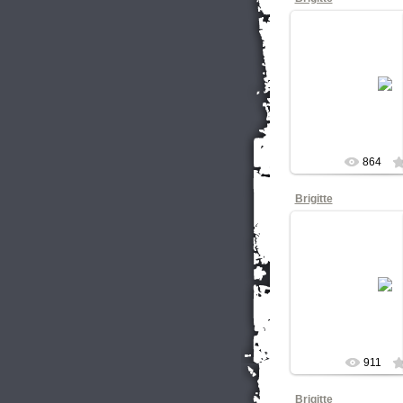
11.10.20
Концерт в кл
Cпб
КНОП
864
Brigitte
11.10.20
Концерт в кл
Cпб
КНОП
911
Brigitte