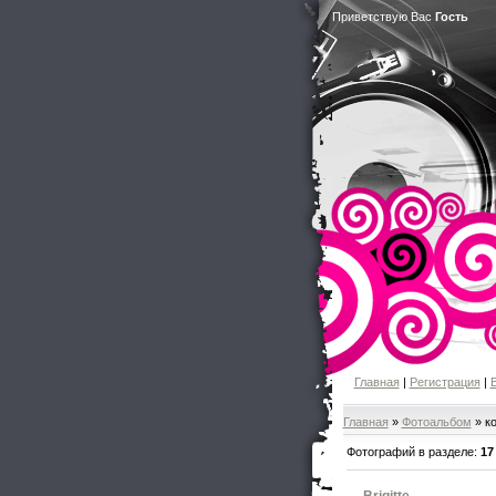
Приветствую Вас
Гость
Главная
|
Регистрация
|
Главная
»
Фотоальбом
» к
Фотографий в разделе
:
17