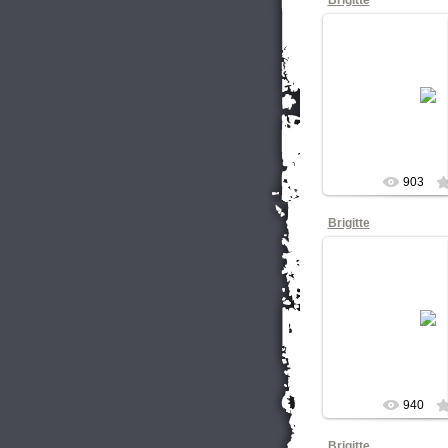
Brigitte
11.10.20
Концерт в кл
Cпб
КНОП
903
Brigitte
11.10.20
Концерт в кл
Cпб
КНОП
940
Brigitte