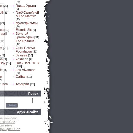
[29]
el
Гриша Ургант
[20]
[0]
il
Глеб Самойлоff
[31]
& The Matrixx
[45]
Мультфильмы
[24]
[14]
ва
Electric Six
[13]
[9]
april
Золотой
Граммофон
[31]
The Rasmus
[22]
[42]
um
Guru Groove
[21]
Foundation
[21]
ь
69 eyes
[8]
[20]
sa
kosheen
[9]
[9]
 Boy
RockHarz 2013
[15]
[131]
k
Los Vivancos
[16]
[20]
e
Caliban
[19]
5]
runen
Amorphis
[20]
Поиск
Друзья сайта
льный блог
ство uCoz
системе
ции для uCoz