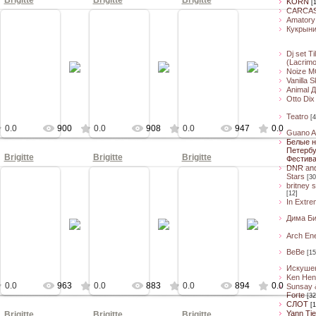
Brigitte
Brigitte
Brigitte
KORN
[
CARCA
Amatory
Кукрын
12
11.10.2012
11.10.2012
11.10.2012
Dj set Ti
(Lacrim
убе A2
Концерт в клубе A2
Концерт в клубе A2
Концерт в клубе A2
Noize M
Cпб
Cпб
Cпб
Vanilla 
КА
КНОПКА
КНОПКА
КНОПКА
Animal 
Otto Dix
Teatro
[4
0.0
900
0.0
908
0.0
947
0.0
Guano A
Белые н
Петербу
Brigitte
Brigitte
Brigitte
Фестив
DNR an
Stars
[30
britney 
[12]
In Extre
12
11.10.2012
11.10.2012
11.10.2012
Дима Б
убе A2
Концерт в клубе A2
Концерт в клубе A2
Концерт в клубе A2
Cпб
Cпб
Cпб
Arch En
КА
КНОПКА
КНОПКА
КНОПКА
BeBe
[15
Искуше
Ken Hen
0.0
963
0.0
883
0.0
894
0.0
Sunsay 
Forte
[32
CЛОТ
[1
Yann Ti
Brigitte
Brigitte
Brigitte