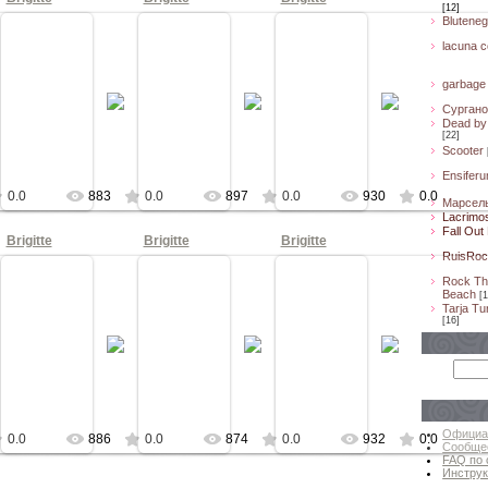
[12]
Bluteneg
lacuna co
12
11.10.2012
11.10.2012
11.10.2012
garbage
убе A2
Концерт в клубе A2
Концерт в клубе A2
Концерт в клубе A2
Сургано
Cпб
Cпб
Cпб
Dead by 
КА
КНОПКА
КНОПКА
КНОПКА
[22]
Scooter
Ensifer
0.0
883
0.0
897
0.0
930
0.0
Марсел
Lacrimo
Fall Out
Brigitte
Brigitte
Brigitte
RuisRoc
Rock Th
Beach
[1
Tarja Tu
12
11.10.2012
11.10.2012
11.10.2012
[16]
убе A2
Концерт в клубе A2
Концерт в клубе A2
Концерт в клубе A2
Cпб
Cпб
Cпб
КА
КНОПКА
КНОПКА
КНОПКА
Официа
0.0
886
0.0
874
0.0
932
0.0
Сообще
FAQ по 
Инструк