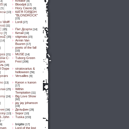
Kreator
13]
[8]
SS
Bloodpit
[4]
[17]
Ногу Свело
[5]
[9]
иксы
КАТЯ ГОРДОН
[13]
"BLONDROCK"
[15]
lo Wolff
Lordi
[27]
osa)
[11]
C
Пит Доэрти
[65]
[14]
Sky
Китай
[7]
[19]
ДжaZ
stigmata
[35]
[15]
Armin Van
[14]
Buuren
[17]
poets of the fall
]
[10]
pes
MUSE
[21]
[14]
очи С-
Tuborg Green
рга.
Fest
[208]
аль
[16]
d Dope
stratovarius &
helloween
]
[56]
spears
Versailles
[6]
mo
Kanon x kanon
[13]
[17]
илан
Within
[25]
Temptation
[11]
emy
Big Love Show
[24]
[92]
jay jay johanson
]
[19]
ние
Дельфин
[34]
[28]
sley
Sopor
[13]
[10]
& John
Tuska
[153]
]
brigitte
9]
[17]
ersen
Lord of the lost