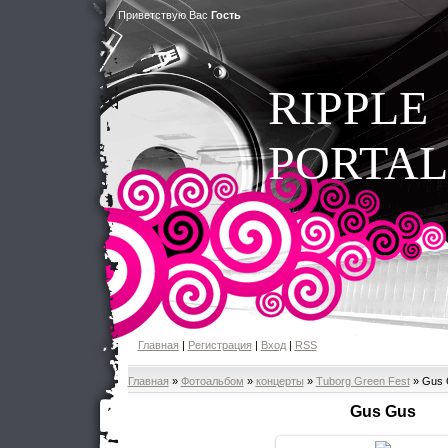
Приветствую Вас
Гость
RIPPLE
PORTAL
Главная
|
Регистрация
|
Вход
|
RSS
Главная
»
Фотоальбом
»
концерты
»
Tuborg Green Fest
» Gus 
Gus Gus