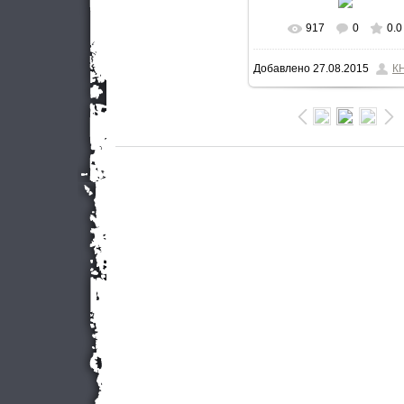
917
0
0.0
В реальном разме
Добавлено
27.08.2015
К
533x800
/ 73.4Kb