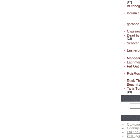
[12]
Bluteneg
lacuna co
garbage
Сургано
Dead by 
[22]
Scooter
Ensifer
Марсел
Lacrimo
Fall Out
RuisRoc
Rock Th
Beach
[1
Tarja Tu
[16]
Официа
Сообще
FAQ по 
Инструк