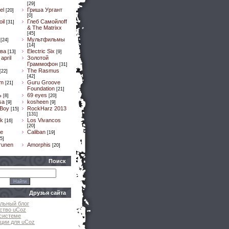
[29]
el
Гриша Ургант
[20]
[0]
il
Глеб Самойлоff
[31]
& The Matrixx
[45]
Мультфильмы
[24]
[14]
ва
Electric Six
[13]
[9]
april
Золотой
Граммофон
[31]
The Rasmus
[22]
[42]
um
Guru Groove
[21]
Foundation
[21]
ь
69 eyes
[8]
[20]
sa
kosheen
[9]
[9]
 Boy
RockHarz 2013
[15]
[131]
k
Los Vivancos
[16]
[20]
e
Caliban
[19]
5]
runen
Amorphis
[20]
Поиск
Друзья сайта
льный блог
ство uCoz
системе
ции для uCoz