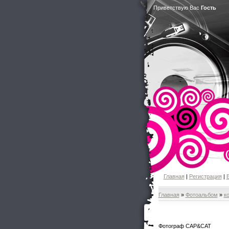
Приветствую Вас
Гость
Главная
|
Регистрация
|
Главная
»
Фотоальбом
»
к
Фотограф CAP&CAT