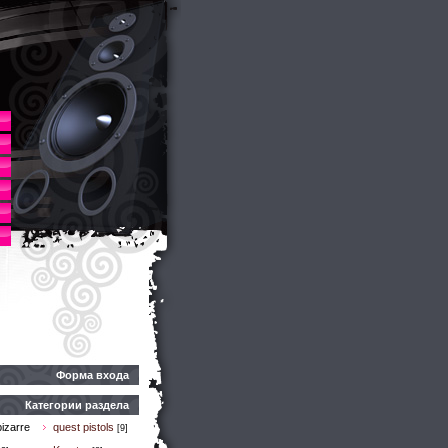
Форма входа
Категории раздела
izarre
quest pistols
[9]