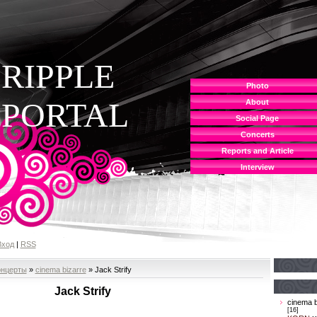
RIPPLE
Photo
PORTAL
About
Social Page
Concerts
Reports and Article
Interview
Вход
|
RSS
онцерты
»
cinema bizarre
» Jack Strify
Jack Strify
cinema b
[16]