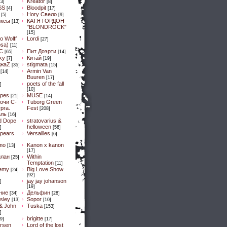
Kreator
13]
[8]
SS
Bloodpit
[4]
[17]
Ногу Свело
[5]
[9]
иксы
КАТЯ ГОРДОН
[13]
"BLONDROCK"
[15]
lo Wolff
Lordi
[27]
osa)
[11]
C
Пит Доэрти
[65]
[14]
Sky
Китай
[7]
[19]
ДжaZ
stigmata
[35]
[15]
Armin Van
[14]
Buuren
[17]
poets of the fall
]
[10]
pes
MUSE
[21]
[14]
очи С-
Tuborg Green
рга.
Fest
[208]
аль
[16]
d Dope
stratovarius &
helloween
]
[56]
spears
Versailles
[6]
mo
Kanon x kanon
[13]
[17]
илан
Within
[25]
Temptation
[11]
emy
Big Love Show
[24]
[92]
jay jay johanson
]
[19]
ние
Дельфин
[34]
[28]
sley
Sopor
[13]
[10]
& John
Tuska
[153]
]
brigitte
9]
[17]
ersen
Lord of the lost