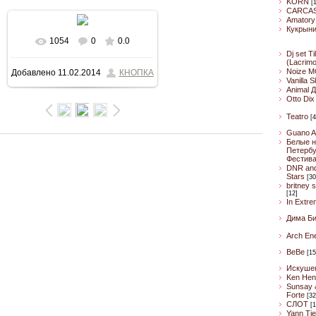
KORN
[
CARCA
Amatory
Кукрын
1054
0
0.0
В реальном размере
Dj set Ti
(Lacrim
Noize M
Добавлено
11.02.2014
КНОПКА
800x510
/ 77.2Kb
Vanilla 
Animal 
Otto Dix
Teatro
[4
Guano A
Белые н
Петербу
Фестив
DNR an
Stars
[30
britney 
[12]
In Extre
Дима Б
Arch En
BeBe
[15
Искуше
Ken Hen
Sunsay 
Forte
[32
CЛОТ
[1
Yann Ti