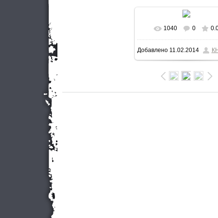
1040
0
0.
В реальном разме
Добавлено
11.02.2014
К
800x574
/ 95.7Kb