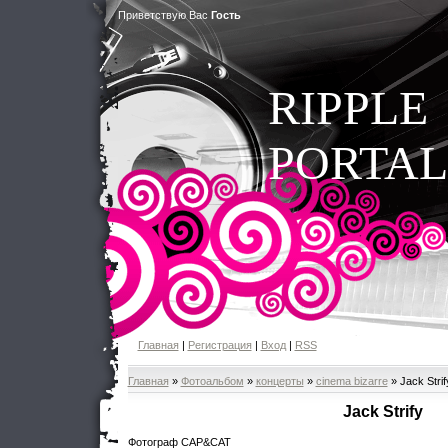
Приветствую Вас
Гость
RIPPLE
PORTAL
Главная
|
Регистрация
|
Вход
|
RSS
Главная
»
Фотоальбом
»
концерты
»
cinema bizarre
» Jack Strif
Jack Strify
Фотограф CAP&CAT