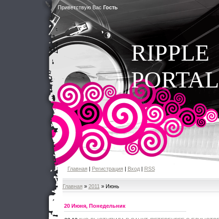
Приветствую Вас
Гость
RIPPLE
PORTAL
Главная
|
Регистрация
|
Вход
|
RSS
Главная
»
2011
»
Июнь
20 Июня, Понедельник