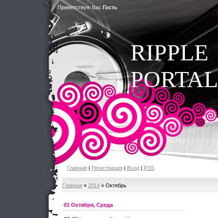
Приветствую Вас
Гость
RIPPLE
PORTAL
Главная
|
Регистрация
|
Вход
|
RSS
Главная
»
2014
»
Октябрь
01 Октября, Среда