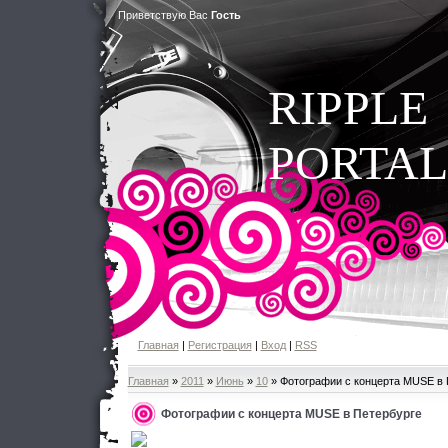
Приветствую Вас
Гость
RIPPLE
PORTAL
Главная
|
Регистрация
|
Вход
|
RSS
Главная
»
2011
»
Июнь
»
10
» Фотографии с концерта MUSE в 
Фотографии с концерта MUSE в Петербурге