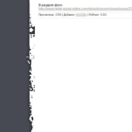
В разделе фото
http://www.ripple-portal-online.com/photo/koncerty/muse/muse/3
Просмотров
: 1703 |
Добавил
:
КНОПКА
|
Рейтинг
:
5.0
/
1