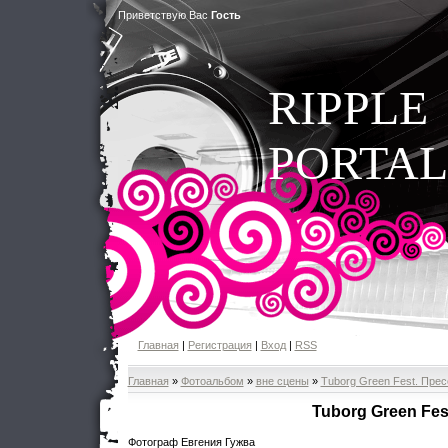
Приветствую Вас
Гость
RIPPLE
PORTAL
Главная
|
Регистрация
|
Вход
|
RSS
Главная
»
Фотоальбом
»
вне сцены
»
Tuborg Green Fest. Пре
Tuborg Green Fes
Фотограф Евгения Гужва