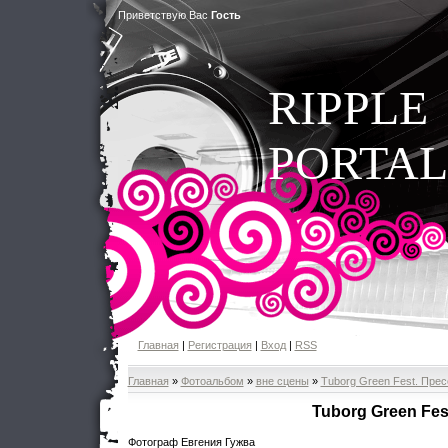
Приветствую Вас
Гость
RIPPLE
PORTAL
Главная
|
Регистрация
|
Вход
|
RSS
Главная
»
Фотоальбом
»
вне сцены
»
Tuborg Green Fest. Пре
Tuborg Green Fes
Фотограф Евгения Гужва