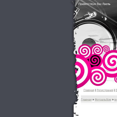
Приветствую Вас
Гость
Главная
|
Регистрация
|
Главная
»
Фотоальбом
»
в