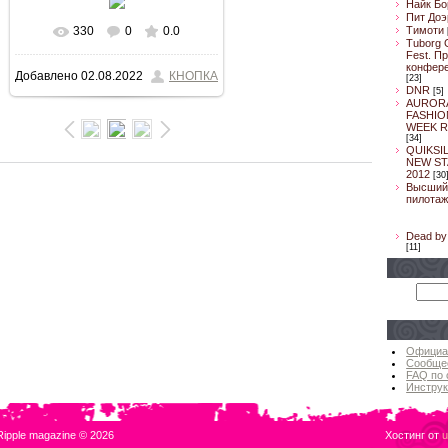
Найк Бо
Пит Доэ
Тимоти
330
0
0.0
В реальном размере
Tuborg 
Fest. П
конфер
Добавлено
02.08.2022
КНОПКА
[23]
800x533
/ 141.9Kb
DNR
[5]
AUROR
FASHIO
WEEK R
[34]
QUIKSI
NEW ST
2012
[30
Высший
пилотаж
Dead by 
[11]
Официа
Сообще
FAQ по 
Инструк
Ripple magazine © 2026
Хостинг от