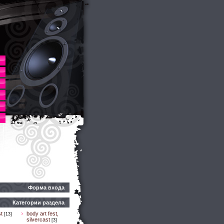
Форма входа
Категории раздела
t
body art fest,
[13]
silvercast
[3]