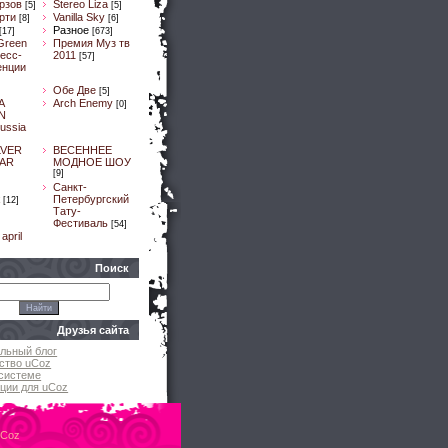
рзов
Stereo Liza
[5]
[5]
рти
Vanilla Sky
[8]
[6]
Разное
[17]
[673]
Green
Премия Муз тв
ресс-
2011
[57]
енции
Обе Две
[5]
A
Arch Enemy
[0]
N
ussia
LVER
ВЕСЕННЕЕ
AR
МОДНОЕ ШОУ
[9]
]
Санкт-
Петербургский
[12]
Тату-
Фестиваль
[54]
april
Поиск
Друзья сайта
льный блог
ство uCoz
системе
ции для uCoz
uCoz