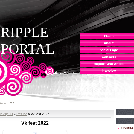
RIPPLE
Photo
PORTAL
About
Social Page
Concerts
Reports and Article
Interview
Вход
|
RSS
не сцены
»
Разное
» Vk fest 2022
Vk fest 2022
silvercas