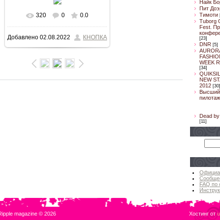
Найк Бо
Пит Доэ
Тимоти
320
0
0.0
В реальном размере
Tuborg 
Fest. П
конфер
Добавлено
02.08.2022
КНОПКА
[23]
533x800
/ 147.7Kb
DNR
[5]
AUROR
FASHIO
WEEK R
[34]
QUIKSI
NEW ST
2012
[30
Высший
пилотаж
Dead by 
[11]
Официа
Сообще
FAQ по 
Инструк
Ripple magazine © 2026
Хостинг от