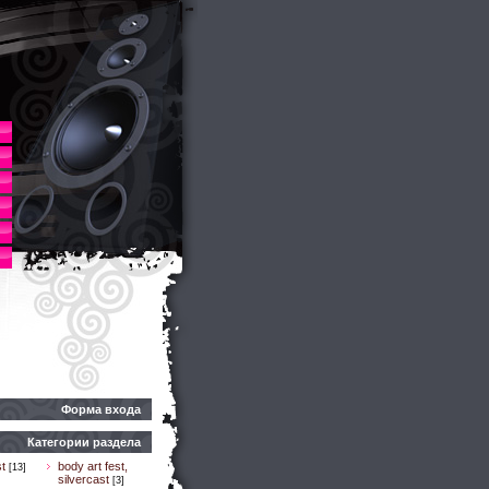
Форма входа
Категории раздела
t
body art fest,
[13]
silvercast
[3]