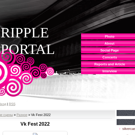
RIPPLE
Photo
PORTAL
About
Social Page
Concerts
Reports and Article
Interview
Вход
|
RSS
не сцены
»
Разное
» Vk Fest 2022
Vk Fest 2022
silvercas