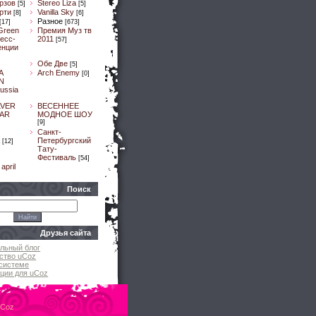
рзов
Stereo Liza
[5]
[5]
рти
Vanilla Sky
[8]
[6]
Разное
[17]
[673]
Green
Премия Муз тв
ресс-
2011
[57]
енции
Обе Две
[5]
A
Arch Enemy
[0]
N
ussia
LVER
ВЕСЕННЕЕ
AR
МОДНОЕ ШОУ
[9]
]
Санкт-
Петербургский
[12]
Тату-
Фестиваль
[54]
april
Поиск
Друзья сайта
льный блог
ство uCoz
системе
ции для uCoz
uCoz