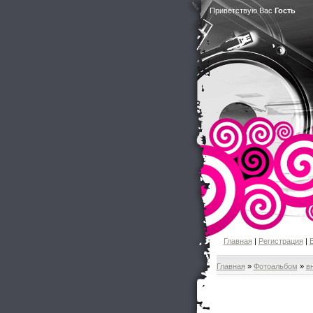
Приветствую Вас
Гость
Главная
|
Регистрация
|
Главная
»
Фотоальбом
»
в