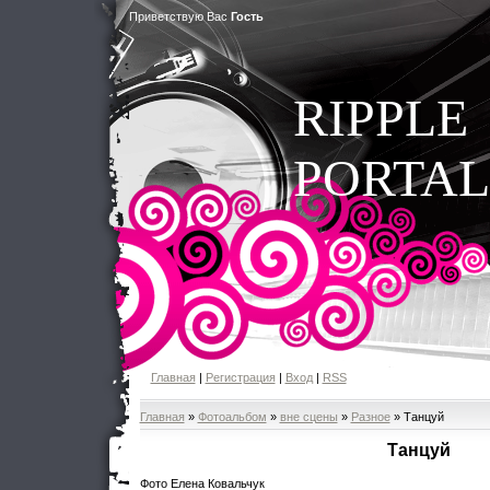
Приветствую Вас
Гость
RIPPLE
PORTAL
Главная
|
Регистрация
|
Вход
|
RSS
Главная
»
Фотоальбом
»
вне сцены
»
Разное
» Танцуй
Танцуй
Фото Елена Ковальчук