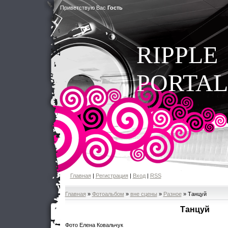
Приветствую Вас
Гость
RIPPLE
PORTAL
Главная
|
Регистрация
|
Вход
|
RSS
Главная
»
Фотоальбом
»
вне сцены
»
Разное
» Танцуй
Танцуй
Фото Елена Ковальчук