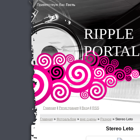
Приветствую Вас
Гость
RIPPLE
PORTAL
Главная
|
Регистрация
|
Вход
|
RSS
Главная
»
Фотоальбом
»
вне сцены
»
Разное
» Stereo Leto
Stereo Leto