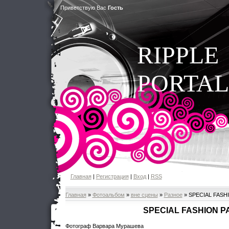
Приветствую Вас
Гость
RIPPLE
PORTAL
Главная
|
Регистрация
|
Вход
|
RSS
Главная
»
Фотоальбом
»
вне сцены
»
Разное
» SPECIAL FASH
SPECIAL FASHION P
Фотограф Варвара Мурашева