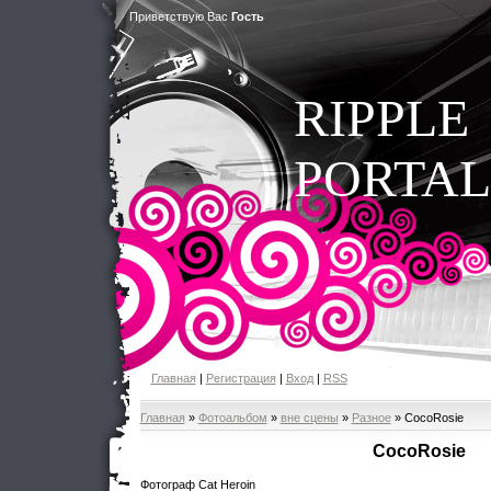
Приветствую Вас
Гость
RIPPLE
PORTAL
Главная
|
Регистрация
|
Вход
|
RSS
Главная
»
Фотоальбом
»
вне сцены
»
Разное
» СocoRosie
СocoRosie
Фотограф Cat Heroin