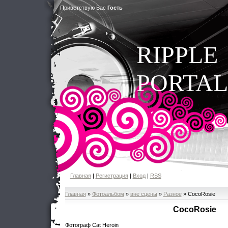
Приветствую Вас
Гость
RIPPLE
PORTAL
Главная
|
Регистрация
|
Вход
|
RSS
Главная
»
Фотоальбом
»
вне сцены
»
Разное
» СocoRosie
СocoRosie
Фотограф Cat Heroin