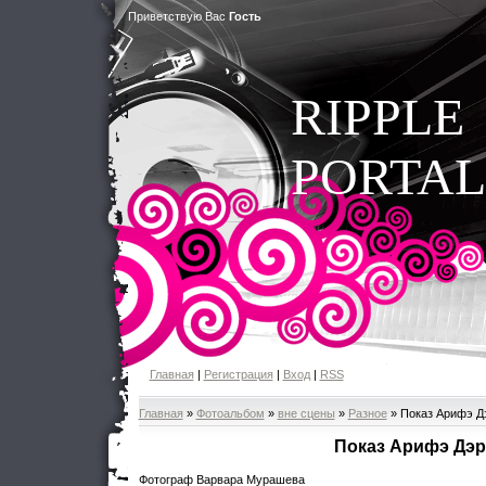
Приветствую Вас
Гость
RIPPLE
PORTAL
Главная
|
Регистрация
|
Вход
|
RSS
Главная
»
Фотоальбом
»
вне сцены
»
Разное
» Показ Арифэ Д
Показ Арифэ Дэ
Фотограф Варвара Мурашева