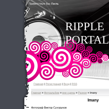
Приветствую Вас
Гость
RIPPLE
PORTAL
Главная
|
Регистрация
|
Вход
|
RSS
Главная
»
Фотоальбом
»
вне сцены
»
Разное
» Imany
Imany
Фотограф Виктор Сухоруков