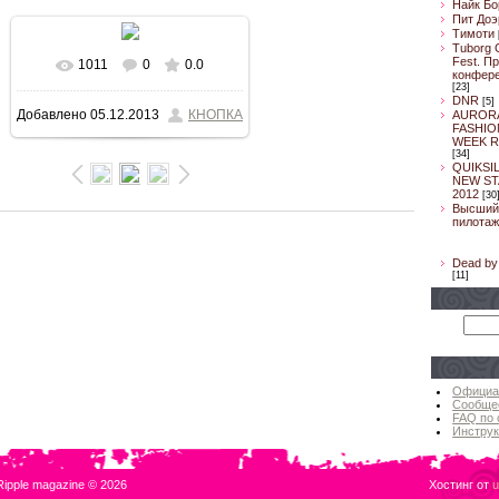
Найк Бо
Пит Доэ
Тимоти
Tuborg 
Fest. П
1011
0
0.0
В реальном размере
конфер
[23]
DNR
[5]
Добавлено
05.12.2013
КНОПКА
AUROR
800x533
/ 53.3Kb
FASHIO
WEEK R
[34]
QUIKSI
NEW ST
2012
[30
Высший
пилотаж
Dead by 
[11]
Официа
Сообще
FAQ по 
Инструк
Ripple magazine © 2026
Хостинг от