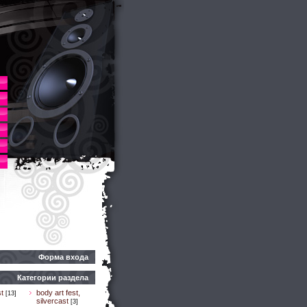
Форма входа
Категории раздела
t
body art fest,
[13]
silvercast
[3]