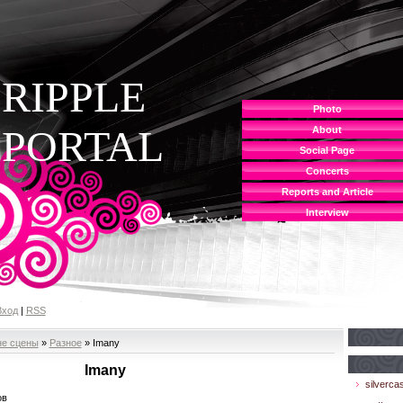
RIPPLE
Photo
PORTAL
About
Social Page
Concerts
Reports and Article
Interview
Вход
|
RSS
не сцены
»
Разное
» Imany
Imany
silvercas
ов