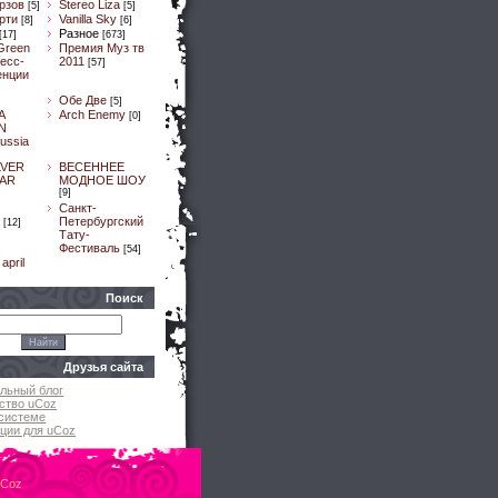
рзов
Stereo Liza
[5]
[5]
рти
Vanilla Sky
[8]
[6]
Разное
[17]
[673]
Green
Премия Муз тв
ресс-
2011
[57]
енции
Обе Две
[5]
A
Arch Enemy
[0]
N
ussia
LVER
ВЕСЕННЕЕ
AR
МОДНОЕ ШОУ
[9]
]
Санкт-
Петербургский
[12]
Тату-
Фестиваль
[54]
april
Поиск
Друзья сайта
льный блог
ство uCoz
системе
ции для uCoz
uCoz