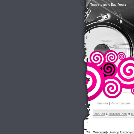
Приветствую Вас
Гость
Главная
|
Регистрация
|
Главная
»
Фотоальбом
»
в
Фотограф Виктор Сухорук