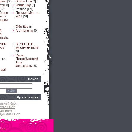
рзов
Stereo Liza
[5]
[5]
рти
Vanilla Sky
[8]
[6]
Разное
[17]
[673]
Green
Премия Муз тв
ресс-
2011
[57]
енции
Обе Две
[5]
A
Arch Enemy
[0]
N
ussia
LVER
ВЕСЕННЕЕ
AR
МОДНОЕ ШОУ
[9]
]
Санкт-
Петербургский
[12]
Тату-
Фестиваль
[54]
april
Поиск
Друзья сайта
льный блог
ство uCoz
системе
ции для uCoz
uCoz