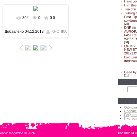
Найк Бо
Пит Доэ
Тимоти
Tuborg 
Fest. П
894
0
0.0
В реальном размере
конфер
[23]
DNR
[5]
Добавлено
04.12.2013
КНОПКА
AUROR
800x533
/ 57.7Kb
FASHIO
WEEK R
[34]
QUIKSI
NEW ST
2012
[30
Высший
пилотаж
Dead by 
[11]
Официа
Сообще
FAQ по 
Инструк
Ripple magazine © 2026
Хостинг от