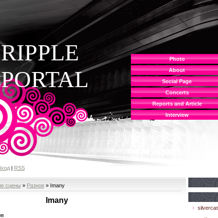
RIPPLE
Photo
PORTAL
About
Social Page
Concerts
Reports and Article
Interview
Вход
|
RSS
не сцены
»
Разное
» Imany
Imany
silvercas
ов