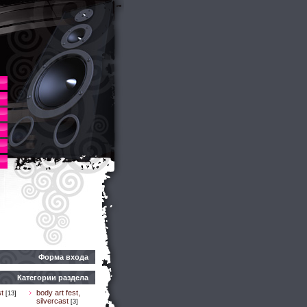
Форма входа
Категории раздела
t
body art fest,
[13]
silvercast
[3]