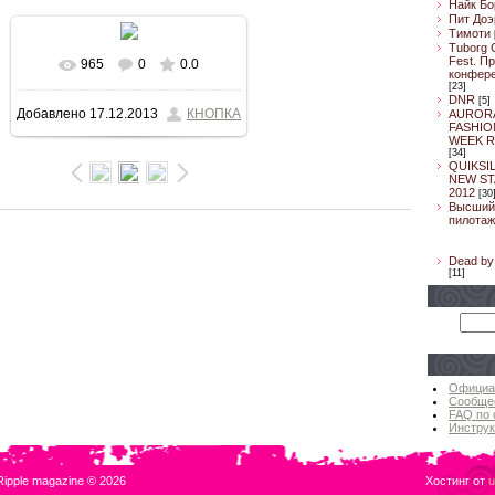
Найк Бо
Пит Доэ
Тимоти
Tuborg 
Fest. П
965
0
0.0
В реальном размере
конфер
[23]
DNR
[5]
Добавлено
17.12.2013
КНОПКА
AUROR
800x533
/ 103.7Kb
FASHIO
WEEK R
[34]
QUIKSI
NEW ST
2012
[30
Высший
пилотаж
Dead by 
[11]
Официа
Сообще
FAQ по 
Инструк
Ripple magazine © 2026
Хостинг от