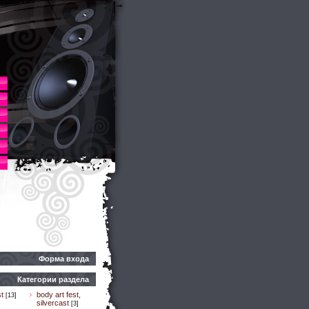
Форма входа
Категории раздела
t
body art fest,
[13]
silvercast
[3]