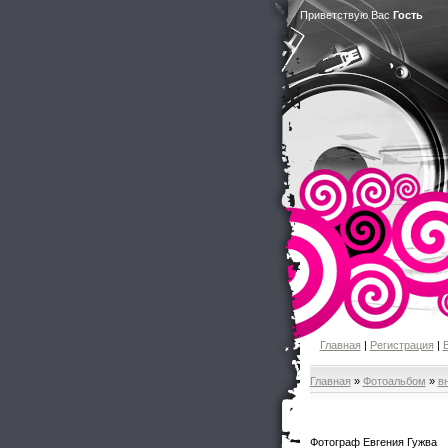
Приветствую Вас
Гость
Главная
|
Регистрация
|
Главная
»
Фотоальбом
»
в
Фотограф Евгения Гужва