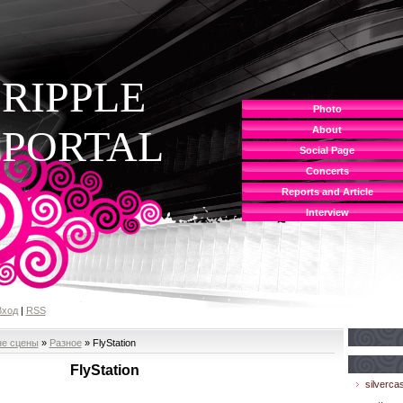
RIPPLE
Photo
PORTAL
About
Social Page
Concerts
Reports and Article
Interview
Вход
|
RSS
не сцены
»
Разное
» FlyStation
FlyStation
silvercas