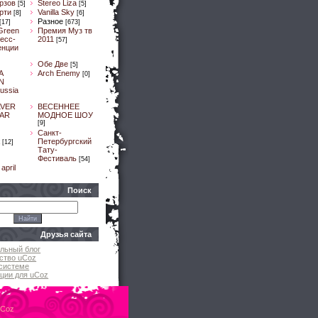
рзов
Stereo Liza
[5]
[5]
рти
Vanilla Sky
[8]
[6]
Разное
[17]
[673]
Green
Премия Муз тв
ресс-
2011
[57]
енции
Обе Две
[5]
A
Arch Enemy
[0]
N
ussia
LVER
ВЕСЕННЕЕ
AR
МОДНОЕ ШОУ
[9]
]
Санкт-
Петербургский
[12]
Тату-
Фестиваль
[54]
april
Поиск
Друзья сайта
льный блог
ство uCoz
системе
ции для uCoz
uCoz