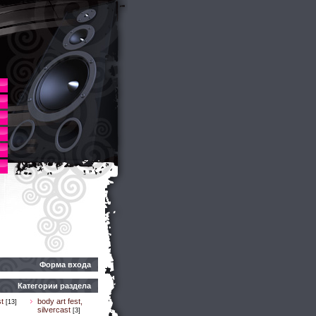
Форма входа
Категории раздела
t
body art fest,
[13]
silvercast
[3]