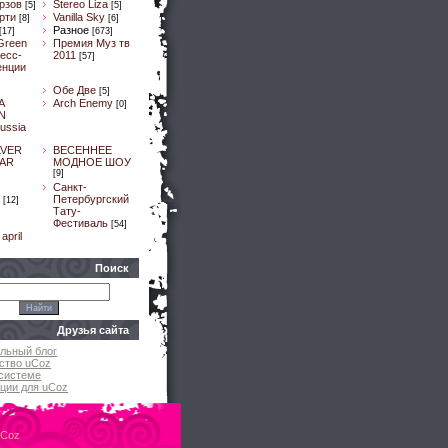
рзов
Stereo Liza
[5]
[5]
рти
Vanilla Sky
[8]
[6]
Разное
[17]
[673]
Green
Премия Муз тв
ресс-
2011
[57]
енции
Обе Две
[5]
A
Arch Enemy
[0]
N
ussia
LVER
ВЕСЕННЕЕ
AR
МОДНОЕ ШОУ
[9]
]
Санкт-
Петербургский
[12]
Тату-
Фестиваль
[54]
april
Поиск
Друзья сайта
льный блог
ство uCoz
системе
ции для uCoz
uCoz