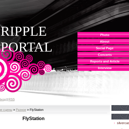
RIPPLE
Photo
PORTAL
About
Social Page
Concerts
Reports and Article
Interview
Вход
|
RSS
не сцены
»
Разное
» FlyStation
FlyStation
silvercas