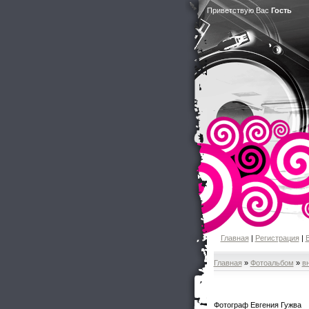
Приветствую Вас
Гость
Главная
|
Регистрация
|
Главная
»
Фотоальбом
»
в
Фотограф Евгения Гужва