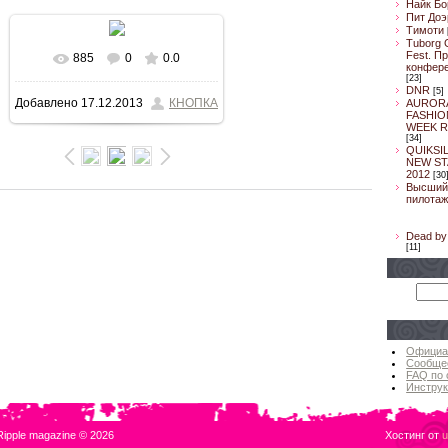
Найк Бо
Пит Доэ
Тимоти
Tuborg 
Fest. П
885
0
0.0
В реальном размере
конфер
[23]
DNR
[5]
Добавлено
17.12.2013
КНОПКА
AUROR
800x533
/ 97.1Kb
FASHIO
WEEK R
[34]
QUIKSI
NEW ST
2012
[30
Высший
пилотаж
Dead by 
[11]
Официа
Сообще
FAQ по 
Инструк
Ripple magazine © 2026
Хостинг от