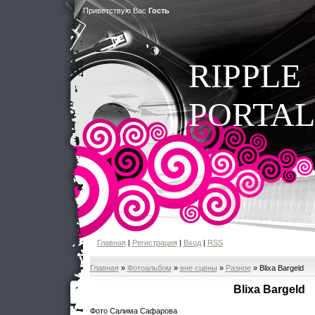
Приветствую Вас
Гость
RIPPLE
PORTAL
Главная
|
Регистрация
|
Вход
|
RSS
Главная
»
Фотоальбом
»
вне сцены
»
Разное
» Blixa Bargeld
Blixa Bargeld
Фото Салима Сафарова