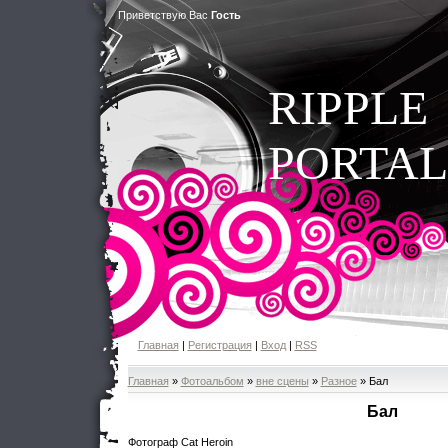
Приветствую Вас
Гость
RIPPLE
PORTAL
Главная
|
Регистрация
|
Вход
|
RSS
Главная
»
Фотоальбом
»
вне сцены
»
Разное
» Бал
Бал
Фотограф Cat Heroin