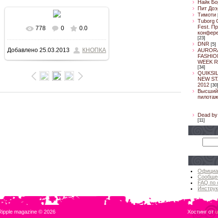
Найк Бо
Пит Доэ
Тимоти
Tuborg 
Fest. П
778
0
0.0
В реальном размере
конфер
[23]
DNR
[5]
Добавлено
25.03.2013
КНОПКА
AUROR
640x564
/ 77.3Kb
FASHIO
WEEK R
[34]
QUIKSI
NEW ST
2012
[30
Высший
пилотаж
Dead by 
[11]
Официа
Сообще
FAQ по 
Инструк
Ripple magazine © 2026
Хостинг от