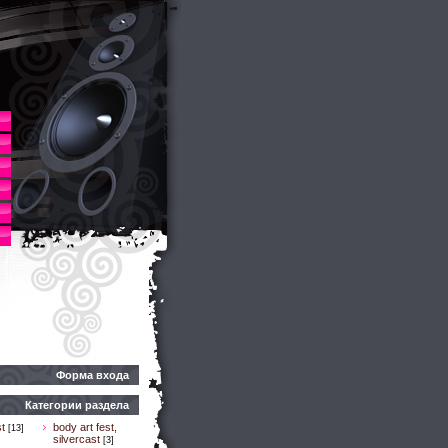
Форма входа
Категории раздела
t
body art fest,
[13]
silvercast
[3]