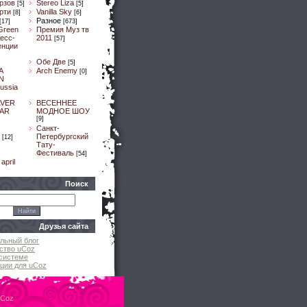
рзов
Stereo Liza
[5]
[5]
рти
Vanilla Sky
[8]
[6]
Разное
[17]
[673]
Green
Премия Муз тв
ресс-
2011
[57]
енции
Обе Две
[5]
A
Arch Enemy
[0]
N
ussia
LVER
ВЕСЕННЕЕ
AR
МОДНОЕ ШОУ
[9]
]
Санкт-
Петербургский
[12]
Тату-
Фестиваль
[54]
april
Поиск
Друзья сайта
льный блог
ство uCoz
системе
ции для uCoz
uCoz