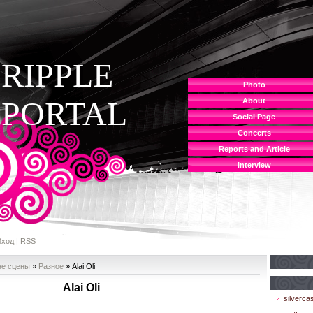
RIPPLE
Photo
PORTAL
About
Social Page
Concerts
Reports and Article
Interview
Вход
|
RSS
не сцены
»
Разное
» Alai Oli
Alai Oli
silvercas