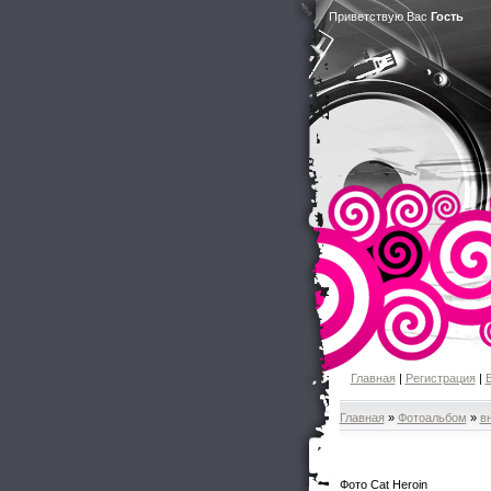
Приветствую Вас
Гость
Главная
|
Регистрация
|
Главная
»
Фотоальбом
»
в
Фото Cat Heroin