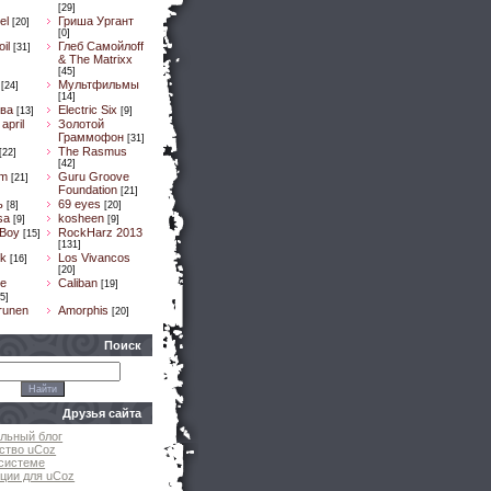
[29]
el
Гриша Ургант
[20]
[0]
il
Глеб Самойлоff
[31]
& The Matrixx
[45]
Мультфильмы
[24]
[14]
ва
Electric Six
[13]
[9]
april
Золотой
Граммофон
[31]
The Rasmus
[22]
[42]
um
Guru Groove
[21]
Foundation
[21]
ь
69 eyes
[8]
[20]
sa
kosheen
[9]
[9]
 Boy
RockHarz 2013
[15]
[131]
k
Los Vivancos
[16]
[20]
e
Caliban
[19]
5]
runen
Amorphis
[20]
Поиск
Друзья сайта
льный блог
ство uCoz
системе
ции для uCoz