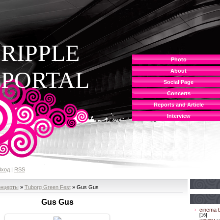
RIPPLE
Photo
PORTAL
About
Social Page
Concerts
Reports and Article
Interview
Вход
|
RSS
онцерты
»
Tuborg Green Fest
» Gus Gus
Gus Gus
cinema b
[16]