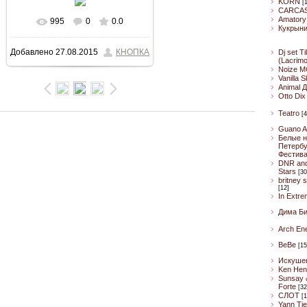
KORN
[
CARCA
Amatory
995
0
0.0
В реальном размере
Кукрын
Добавлено
27.08.2015
КНОПКА
Dj set Ti
533x800
/ 64.9Kb
(Lacrim
Noize M
Vanilla 
Animal 
Otto Dix
Teatro
[4
Guano A
Белые н
Петербу
Фестив
DNR an
Stars
[30
britney 
[12]
In Extre
Дима Б
Arch En
BeBe
[15
Искуше
Ken Hen
Sunsay 
Forte
[32
CЛОТ
[1
Yann Ti