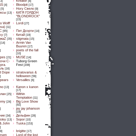
Kreator
13]
[8]
SS
Bloodpit
[4]
[17]
Ногу Свело
[5]
[9]
иксы
КАТЯ ГОРДОН
[13]
"BLONDROCK"
[15]
lo Wolff
Lordi
[27]
osa)
[11]
C
Пит Доэрти
[65]
[14]
Sky
Китай
[7]
[19]
ДжaZ
stigmata
[35]
[15]
Armin Van
[14]
Buuren
[17]
poets of the fall
]
[10]
pes
MUSE
[21]
[14]
очи С-
Tuborg Green
рга.
Fest
[208]
аль
[16]
d Dope
stratovarius &
helloween
]
[56]
spears
Versailles
[6]
mo
Kanon x kanon
[13]
[17]
илан
Within
[25]
Temptation
[11]
emy
Big Love Show
[24]
[92]
jay jay johanson
]
[19]
ние
Дельфин
[34]
[28]
sley
Sopor
[13]
[10]
& John
Tuska
[153]
]
brigitte
9]
[17]
ersen
Lord of the lost