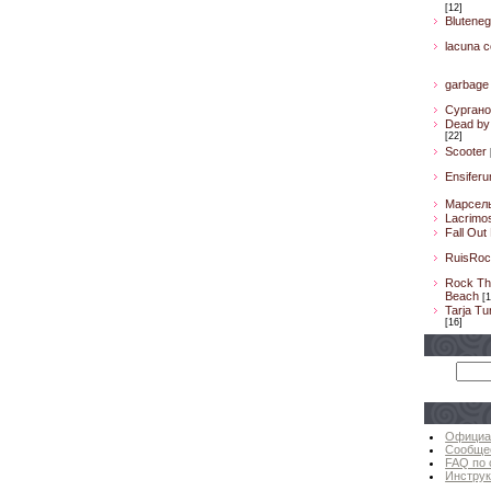
[12]
Bluteneg
lacuna co
garbage
Сургано
Dead by 
[22]
Scooter
Ensifer
Марсел
Lacrimo
Fall Out
RuisRoc
Rock Th
Beach
[1
Tarja Tu
[16]
Официа
Сообще
FAQ по 
Инструк