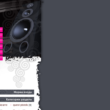
Форма входа
Категории раздела
izarre
quest pistols
[9]