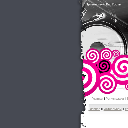
Приветствую Вас
Гость
Главная
|
Регистрация
|
Главная
»
Фотоальбом
»
к