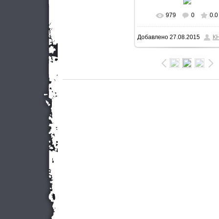
979
0
0.0
В реальном разме
Добавлено
27.08.2015
К
800x533
/ 90.3Kb