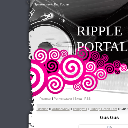
Приветствую Вас
Гость
RIPPLE
PORTAL
Главная
|
Регистрация
|
Вход
|
RSS
Главная
»
Фотоальбом
»
концерты
»
Tuborg Green Fest
» Gus 
Gus Gus