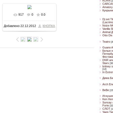
KORN
[
CARCA
Amatory
Кукрын
917
0
0.0
В реальном размере
Dj set Ti
(Lacrim
Noize M
Добавлено
22.12.2012
КНОПКА
800x533
/ 134.9Kb
Vanilla 
Animal 
Otto Dix
Teatro
[4
Guano A
Белые н
Петербу
Фестив
DNR an
Stars
[30
britney 
[12]
In Extre
Дима Б
Arch En
BeBe
[15
Искуше
Ken Hen
Sunsay 
Forte
[32
CЛОТ
[1
Yann Ti