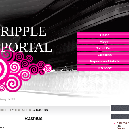
RIPPLE
Photo
PORTAL
About
Social Page
Concerts
Reports and Article
Interview
Вход
|
RSS
онцерты
»
The Rasmus
» Rasmus
Rasmus
cinema b
[16]
ева