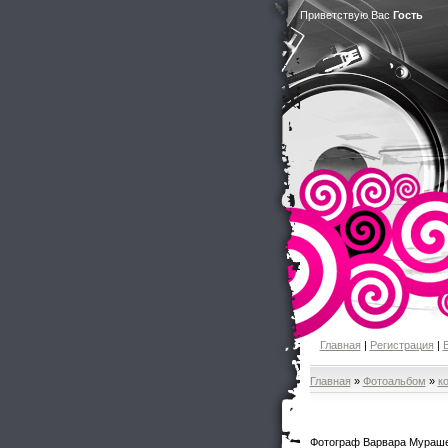
Приветствую Вас
Гость
Главная
|
Регистрация
|
Главная
»
Фотоальбом
»
к
Фотограф Варвара Мураш