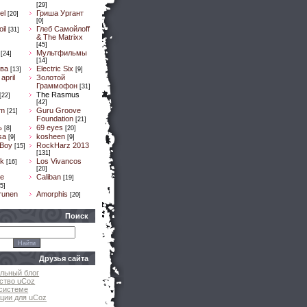
[29]
el
Гриша Ургант
[20]
[0]
il
Глеб Самойлоff
[31]
& The Matrixx
[45]
Мультфильмы
[24]
[14]
ва
Electric Six
[13]
[9]
april
Золотой
Граммофон
[31]
The Rasmus
[22]
[42]
um
Guru Groove
[21]
Foundation
[21]
ь
69 eyes
[8]
[20]
sa
kosheen
[9]
[9]
 Boy
RockHarz 2013
[15]
[131]
k
Los Vivancos
[16]
[20]
e
Caliban
[19]
5]
runen
Amorphis
[20]
Поиск
Друзья сайта
льный блог
ство uCoz
системе
ции для uCoz