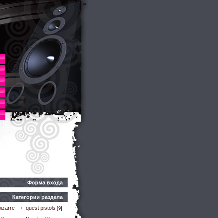
Форма входа
Категории раздела
izarre
quest pistols
[9]