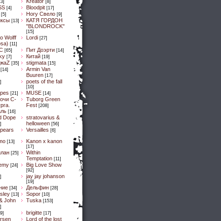
Kreator
13]
[8]
SS
Bloodpit
[4]
[17]
Ногу Свело
[5]
[9]
иксы
КАТЯ ГОРДОН
[13]
"BLONDROCK"
[15]
lo Wolff
Lordi
[27]
osa)
[11]
C
Пит Доэрти
[65]
[14]
Sky
Китай
[7]
[19]
ДжaZ
stigmata
[35]
[15]
Armin Van
[14]
Buuren
[17]
poets of the fall
]
[10]
pes
MUSE
[21]
[14]
очи С-
Tuborg Green
рга.
Fest
[208]
аль
[16]
d Dope
stratovarius &
helloween
]
[56]
spears
Versailles
[6]
mo
Kanon x kanon
[13]
[17]
илан
Within
[25]
Temptation
[11]
emy
Big Love Show
[24]
[92]
jay jay johanson
]
[19]
ние
Дельфин
[34]
[28]
sley
Sopor
[13]
[10]
& John
Tuska
[153]
]
brigitte
9]
[17]
ersen
Lord of the lost