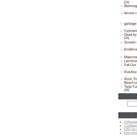
[12]
Bluteneg
lacuna co
garbage
Сургано
Dead by 
[22]
Scooter
Ensifer
Марсел
Lacrimo
Fall Out
RuisRoc
Rock Th
Beach
[1
Tarja Tu
[16]
Официа
Сообще
FAQ по 
Инструк