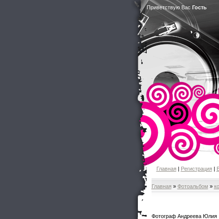
Приветствую Вас
Гость
Главная
|
Регистрация
|
Главная
»
Фотоальбом
»
к
Фотограф Андреева Юлия