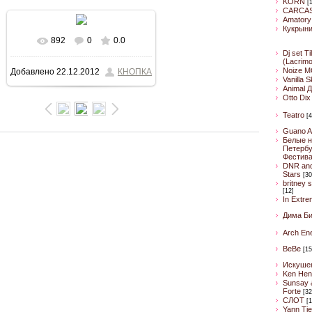
KORN
[
CARCA
Amatory
Кукрын
892
0
0.0
В реальном размере
Dj set Ti
(Lacrim
Noize M
Добавлено
22.12.2012
КНОПКА
533x800
/ 259.7Kb
Vanilla 
Animal 
Otto Dix
Teatro
[4
Guano A
Белые н
Петербу
Фестив
DNR an
Stars
[30
britney 
[12]
In Extre
Дима Б
Arch En
BeBe
[15
Искуше
Ken Hen
Sunsay 
Forte
[32
CЛОТ
[1
Yann Ti