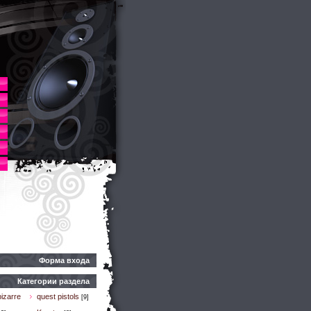
Форма входа
Категории раздела
izarre
quest pistols
[9]