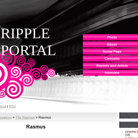
RIPPLE
Photo
PORTAL
About
Social Page
Concerts
Reports and Article
Interview
Вход
|
RSS
онцерты
»
The Rasmus
» Rasmus
Rasmus
cinema b
[16]