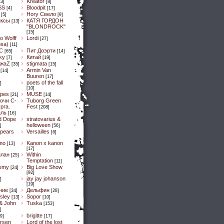
Kreator
13]
[8]
SS
Bloodpit
[4]
[17]
Ногу Свело
[5]
[9]
иксы
КАТЯ ГОРДОН
[13]
"BLONDROCK"
[15]
lo Wolff
Lordi
[27]
osa)
[11]
C
Пит Доэрти
[65]
[14]
Sky
Китай
[7]
[19]
ДжaZ
stigmata
[35]
[15]
Armin Van
[14]
Buuren
[17]
poets of the fall
]
[10]
pes
MUSE
[21]
[14]
очи С-
Tuborg Green
рга.
Fest
[208]
аль
[16]
d Dope
stratovarius &
helloween
]
[56]
spears
Versailles
[6]
mo
Kanon x kanon
[13]
[17]
илан
Within
[25]
Temptation
[11]
emy
Big Love Show
[24]
[92]
jay jay johanson
]
[19]
ние
Дельфин
[34]
[28]
sley
Sopor
[13]
[10]
& John
Tuska
[153]
]
brigitte
9]
[17]
ersen
Lord of the lost