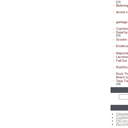
[12]
Bluteneg
lacuna co
garbage
Сургано
Dead by 
[22]
Scooter
Ensifer
Марсел
Lacrimo
Fall Out
RuisRoc
Rock Th
Beach
[1
Tarja Tu
[16]
Официа
Сообще
FAQ по 
Инструк