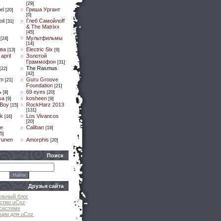
[29]
el
Гриша Ургант
[20]
[0]
il
Глеб Самойлоff
[31]
& The Matrixx
[45]
Мультфильмы
[24]
[14]
ва
Electric Six
[13]
[9]
april
Золотой
Граммофон
[31]
The Rasmus
[22]
[42]
um
Guru Groove
[21]
Foundation
[21]
ь
69 eyes
[8]
[20]
sa
kosheen
[9]
[9]
 Boy
RockHarz 2013
[15]
[131]
k
Los Vivancos
[16]
[20]
e
Caliban
[19]
5]
runen
Amorphis
[20]
Поиск
Друзья сайта
льный блог
ство uCoz
системе
ции для uCoz