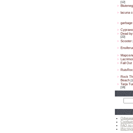
[12]
Bluteneg
lacuna co
garbage
Сургано
Dead by 
[22]
Scooter
Ensifer
Марсел
Lacrimo
Fall Out
RuisRoc
Rock Th
Beach
[1
Tarja Tu
[16]
Официа
Сообще
FAQ по 
Инструк