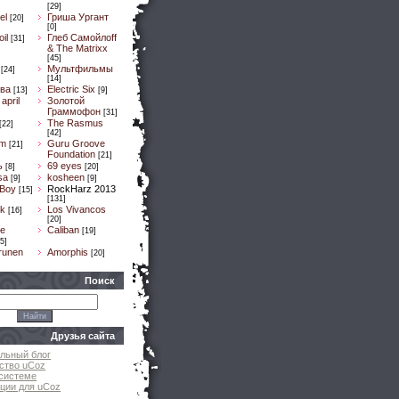
[29]
el
Гриша Ургант
[20]
[0]
il
Глеб Самойлоff
[31]
& The Matrixx
[45]
Мультфильмы
[24]
[14]
ва
Electric Six
[13]
[9]
april
Золотой
Граммофон
[31]
The Rasmus
[22]
[42]
um
Guru Groove
[21]
Foundation
[21]
ь
69 eyes
[8]
[20]
sa
kosheen
[9]
[9]
 Boy
RockHarz 2013
[15]
[131]
k
Los Vivancos
[16]
[20]
e
Caliban
[19]
5]
runen
Amorphis
[20]
Поиск
Друзья сайта
льный блог
ство uCoz
системе
ции для uCoz