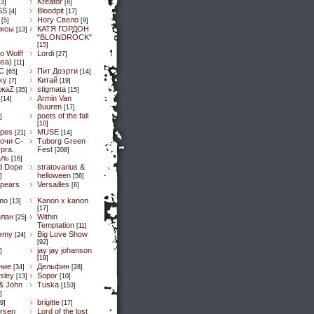
Kreator
13]
[8]
SS
Bloodpit
[4]
[17]
Ногу Свело
[5]
[9]
иксы
КАТЯ ГОРДОН
[13]
"BLONDROCK"
[15]
lo Wolff
Lordi
[27]
osa)
[11]
C
Пит Доэрти
[65]
[14]
Sky
Китай
[7]
[19]
ДжaZ
stigmata
[35]
[15]
Armin Van
[14]
Buuren
[17]
poets of the fall
]
[10]
pes
MUSE
[21]
[14]
очи С-
Tuborg Green
рга.
Fest
[208]
аль
[16]
d Dope
stratovarius &
helloween
]
[56]
spears
Versailles
[6]
mo
Kanon x kanon
[13]
[17]
илан
Within
[25]
Temptation
[11]
emy
Big Love Show
[24]
[92]
jay jay johanson
]
[19]
ние
Дельфин
[34]
[28]
sley
Sopor
[13]
[10]
& John
Tuska
[153]
]
brigitte
9]
[17]
ersen
Lord of the lost