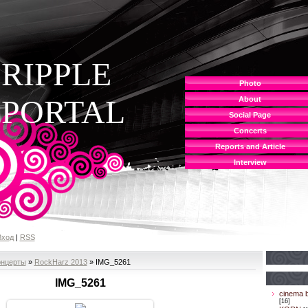
RIPPLE
Photo
PORTAL
About
Social Page
Concerts
Reports and Article
Interview
Вход
|
RSS
онцерты
»
RockHarz 2013
» IMG_5261
IMG_5261
cinema b
[16]