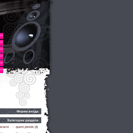
Форма входа
Категории раздела
izarre
quest pistols
[9]