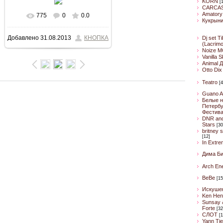
KORN
[
CARCA
Amatory
775
0
0.0
В реальном размере
Кукрын
Добавлено
31.08.2013
КНОПКА
Dj set Ti
600x900
/ 101.2Kb
(Lacrim
Noize M
Vanilla 
Animal 
Otto Dix
Teatro
[4
Guano A
Белые н
Петербу
Фестив
DNR an
Stars
[30
britney 
[12]
In Extre
Дима Б
Arch En
BeBe
[15
Искуше
Ken Hen
Sunsay 
Forte
[32
CЛОТ
[1
Yann Ti