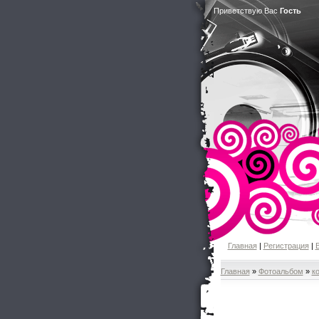
Приветствую Вас
Гость
Главная
|
Регистрация
|
Главная
»
Фотоальбом
»
к