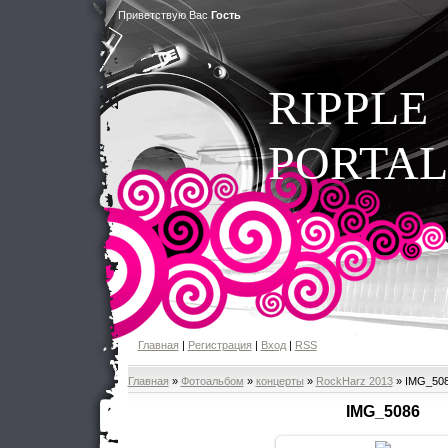
Приветствую Вас
Гость
RIPPLE
PORTAL
Главная
|
Регистрация
|
Вход
|
RSS
Главная
»
Фотоальбом
»
концерты
»
RockHarz 2013
» IMG_50
IMG_5086