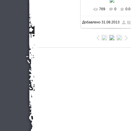
769
0
0.0
В реальном разме
Добавлено
31.08.2013
К
900x600
/ 92.6Kb