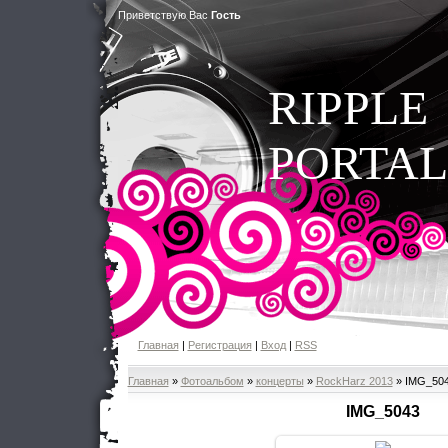
Приветствую Вас
Гость
RIPPLE
PORTAL
Главная
|
Регистрация
|
Вход
|
RSS
Главная
»
Фотоальбом
»
концерты
»
RockHarz 2013
» IMG_50
IMG_5043