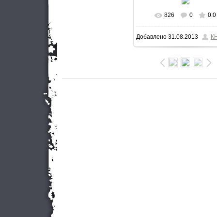
826
0
0.0
В реальном разме
Добавлено
31.08.2013
К
900x600
/ 81.0Kb