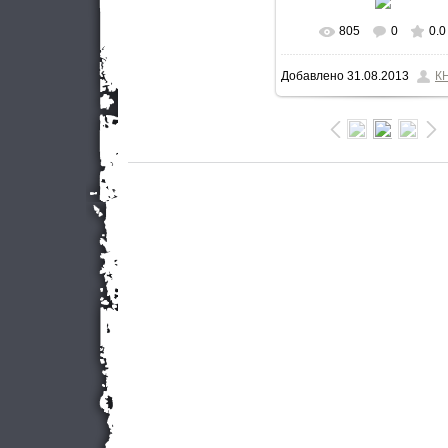
805
0
0.0
В реальном разме
Добавлено
31.08.2013
К
900x600
/ 91.8Kb