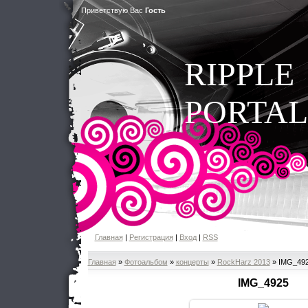
Приветствую Вас
Гость
RIPPLE
PORTAL
Главная
|
Регистрация
|
Вход
|
RSS
Главная
»
Фотоальбом
»
концерты
»
RockHarz 2013
» IMG_49
IMG_4925