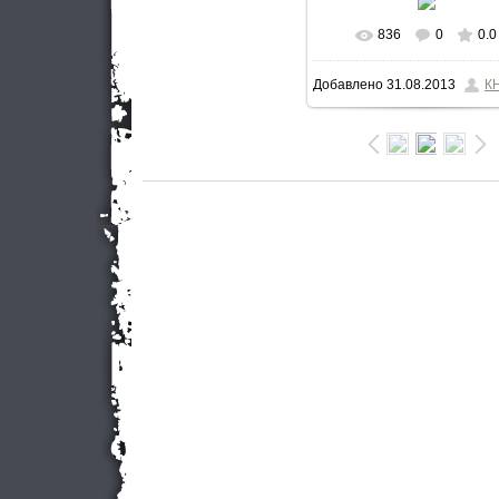
836
0
0.0
В реальном разме
Добавлено
31.08.2013
К
600x900
/ 119.5Kb