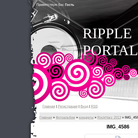
Приветствую Вас
Гость
RIPPLE
PORTAL
Главная
|
Регистрация
|
Вход
|
RSS
Главная
»
Фотоальбом
»
концерты
»
RockHarz 2013
» IMG_45
IMG_4586