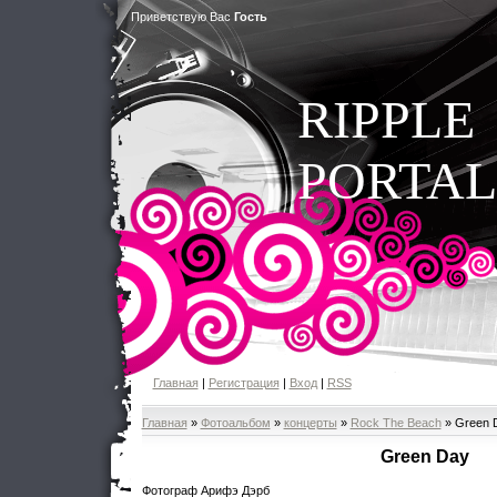
Приветствую Вас
Гость
RIPPLE
PORTAL
Главная
|
Регистрация
|
Вход
|
RSS
Главная
»
Фотоальбом
»
концерты
»
Rock The Beach
» Green 
Green Day
Фотограф Арифэ Дэрб