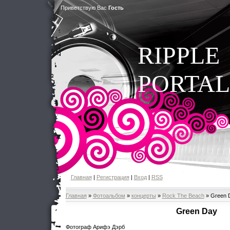
Приветствую Вас
Гость
RIPPLE
PORTAL
Главная
|
Регистрация
|
Вход
|
RSS
Главная
»
Фотоальбом
»
концерты
»
Rock The Beach
» Green 
Green Day
Фотограф Арифэ Дэрб