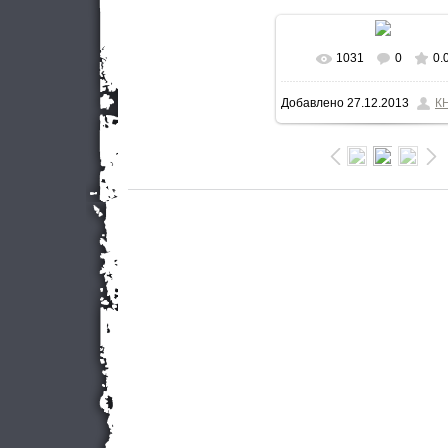
1031
0
0.
В реальном разме
Добавлено
27.12.2013
К
800x533
/ 66.6Kb