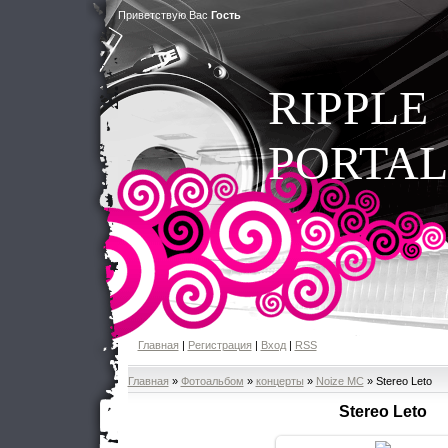
Приветствую Вас
Гость
RIPPLE
PORTAL
Главная
|
Регистрация
|
Вход
|
RSS
Главная
»
Фотоальбом
»
концерты
»
Noize MC
» Stereo Leto
Stereo Leto