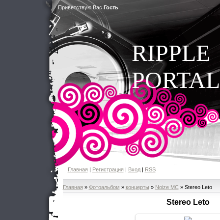
Приветствую Вас
Гость
RIPPLE
PORTAL
Главная
|
Регистрация
|
Вход
|
RSS
Главная
»
Фотоальбом
»
концерты
»
Noize MC
» Stereo Leto
Stereo Leto