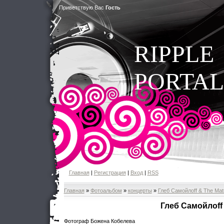
Приветствую Вас
Гость
RIPPLE
PORTAL
Главная
|
Регистрация
|
Вход
|
RSS
Главная
»
Фотоальбом
»
концерты
»
Глеб Самойлоff & The Mat
Глеб Самойлоff
Фотограф Божена Кобелева