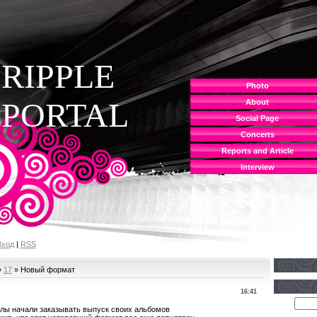
RIPPLE
Photo
PORTAL
About
Social Page
Concerts
Reports and Article
Interview
Вход
|
RSS
»
17
» Новый формат
16:41
ы начали заказывать выпуск своих альбомов