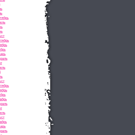
й
нь
ль
тябрь
рель
нь
нь
уст
нтябрь
тябрь
ябрь
варь
враль
рт
рель
й
ль
уст
нтябрь
тябрь
ябрь
абрь
враль
рт
рель
уст
абрь
варь
враль