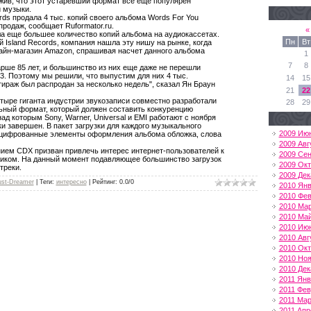
жив, что этот устаревший формат все еще популярен
й музыки.
rds продала 4 тыс. копий своего альбома Words For You
продаж, сообщает Ruformator.ru.
«
а еще большее количество копий альбома на аудиокассетах.
Пн
Вт
 Island Records, компания нашла эту нишу на рынке, когда
лайн-магазин Amazon, спрашивая насчет данного альбома
1
7
8
рше 85 лет, и большинство из них еще даже не перешли
p3. Поэтому мы решили, что выпустим для них 4 тыс.
14
15
тираж был распродан за несколько недель", сказал Ян Браун
21
22
тыре гиганта индустрии звукозаписи совместно разработали
28
29
ный формат, который должен составить конкуренцию
над которым Sony, Warner, Universal и EMI работают с ноября
ки завершен. В пакет загрузки для каждого музыкального
2009 Ию
оцифрованные элементы оформления альбома обложка, слова
2009 Авг
ием CDХ призван привлечь интерес интернет-пользователей к
2009 Се
иком. На данный момент подавляющее большинство загрузок
2009 Ок
треки.
2009 Дек
ust-Dreamer
|
Теги
:
интересно
|
Рейтинг
:
0.0
/
0
2010 Ян
2010 Фе
2010 Ма
2010 Ма
2010 Ию
2010 Авг
2010 Ок
2010 Но
2010 Дек
2011 Ян
2011 Фе
2011 Мар
2011 Апр