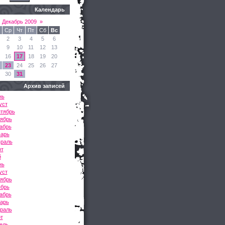
Календарь
Декабрь 2009
»
Ср
Чт
Пт
Сб
Вс
2
3
4
5
6
9
10
11
12
13
16
17
18
19
20
23
24
25
26
27
30
31
Архив записей
нь
уст
нтябрь
тябрь
абрь
варь
враль
рт
й
нь
уст
тябрь
ябрь
абрь
варь
враль
т
ель