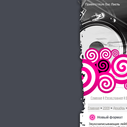
Приветствую Вас
Гость
Главная
|
Регистрация
|
Главная
»
2009
»
Декабрь
Новый формат
Звукозаписывающие лейбл