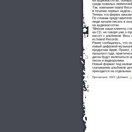
на аудиокассетах, обнару
среди пожилых любителе
Так, компания Island Reco
в течение первых недель 
Теперь эта фирма заказал
По словам представителей
люди начали писать в он
на аудиокассетах.
"Многие наши клиенты ста
на CD, не говоря уже о m
кассет с альбомом. Весь 
из Island Records.
Ранее сообщалось, что че
новый цифровой музыкаль
продуктам Apple. Проект, 
прошлого года, практичес
диска будут включаться 
песен и видеоролики.
Новый формат под назван
скачиванию альбомов цел
приходится на отдельные 
Просмотров
: 2043 |
Добавил
:
J