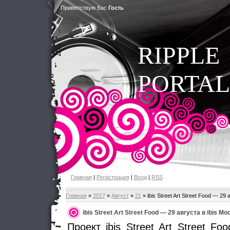
Приветствую Вас
Гость
RIPPLE
PORTAL
Главная
|
Регистрация
|
Вход
|
RSS
Главная
»
2017
»
Август
»
21
» ibis Street Art Street Food — 29
ibis Street Art Street Food — 29 августа в ibis М
Проект ibis Street Art Street F