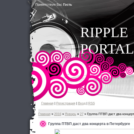
Приветствую Вас
Гость
RIPPLE
PORTAL
Главная
|
Регистрация
|
Вход
|
RSS
Главная
»
2016
»
Январь
»
27
» Группа ПТВП даст два концерт
Группа ПТВП даст два концерта в Петербурге