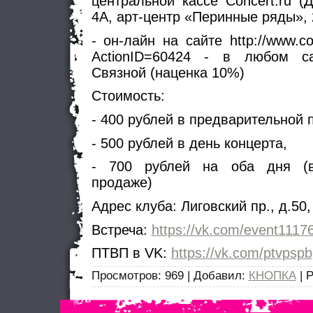
центральной кассе Concert.ru (
4А, арт-центр «Перинные ряды», 
- он-лайн на сайте http://www.co
ActionID=60424 - в любом с
Связной (наценка 10%)
Стоимость:
- 400 рублей в предварительной 
- 500 рублей в день концерта,
- 700 рублей на оба дня (в
продаже)
Адрес клуба: Лиговский пр., д.50,
Встреча:
https://vk.com/event1117
ПТВП в VK:
https://vk.com/ptvpspb
Просмотров
: 969 |
Добавил
:
КНОПКА
|
Р