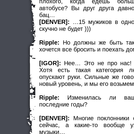
плохого, когда едешь боль
автобусе? Вы друг друга давно
бац…
[DENVER]:
…15 мужиков в одно
скучно не будет )))
Ripple:
Но должны же быть так
хочется все бросить и поехать д
[IGOR]:
Нее… Это не про нас! 
Хотя есть такая категория л
опускают руки. Сильные же гово
новый уровень, и мы его возьмем
Ripple:
Изменилась ли ваш
последние годы?
[DENVER]:
Многие поклонники 
сейчас, а какие-то вообще у
музыки…