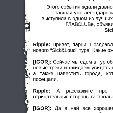
Этого события ждали давно
ставшая уже легендарно
выступила в одном из лучших
ГЛАВСLUBе, объяви
Sic
Ripple:
Привет, парни! Поздрав
нового “Sick&Loud” тура! Какие о
[IGOR]:
Сейчас мы едем в тур об
новые треки и ожидаем увидеть 
а также навестить города, к
посещали.
Ripple:
А расскажите про п
отрицательные стороны гастроль
[IGOR]:
Да в ней все хороше