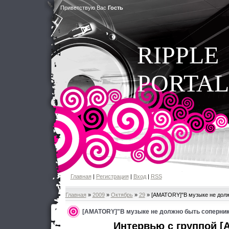
Приветствую Вас
Гость
RIPPLE
PORTAL
Главная
|
Регистрация
|
Вход
|
RSS
Главная
»
2009
»
Октябрь
»
29
» [AMATORY]"В музыке не долж
[AMATORY]"В музыке не должно быть соперник
Интервью с группой 