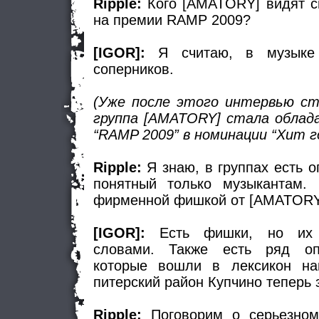
Ripple:
Кого [AMATORY] видят с
на премии RAMP 2009?
[IGOR]:
Я считаю, в музыке
соперников.
(Уже после этого интервью ст
группа [AMATORY] стала облад
“RAMP 2009” в номинации “Хит г
Ripple:
Я знаю, в группах есть 
понятный только музыкантам. 
фирменной фишкой от [AMATORY
[IGOR]:
Есть фишки, но их 
словами. Также есть ряд оп
которые вошли в лексикон на
питерский район Купчино теперь з
Ripple:
Поговорим о серьезном