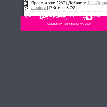
Просмотров
: 2267 |
Добавил
:
Just-Drea
amatory
|
Рейтинг
:
3.7
/
3
Copyright by Ripple magazine © 2026