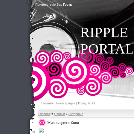
Приветствую Вас
Гость
RIPPLE
PORTAL
Главная
|
Регистрация
|
Вход
|
RSS
Главная
»
Статьи
»
интервью
Жизнь цвета Хаки