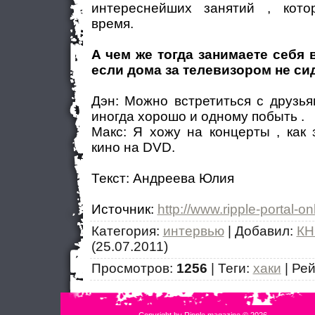
интереснейших занятий , кото
время.
А чем же тогда занимаете себя 
если дома за телевизором не си
Дэн: Можно встретиться с друзь
иногда хорошо и одному побыть .
Макс: Я хожу на концерты , как
кино на DVD.
Текст: Андреева Юлия
Источник
:
http://www.ripple-portal-on
Категория
:
интервью
|
Добавил
:
КН
(25.07.2011)
Просмотров
:
1256
|
Теги
:
хаки
|
Рей