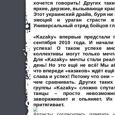
хочется говорить! Других так
яркие, дерзкие, вызывающе кра
Этот украинский драйв, буря ни
эмоций и ураган страсти в
Универсальный отряд бойцов гл
«Kazaky» впервые предстали 
сентября 2010 года. И начали
успеха! О таком успехе мн
коллективы могут только мечт
Для «Kazaky» мечты стали реал
день! Но это ещё не всё! Мы 
что впереди «казаков» ждёт ещё
слава и успех! Потому что они –
чем сравнивать. Других таких
группы «Kazaky» сложно спута
танцы – просто невозможно
завораживает и опьяняет. Их
притягивает.
Артисты согласились ответить