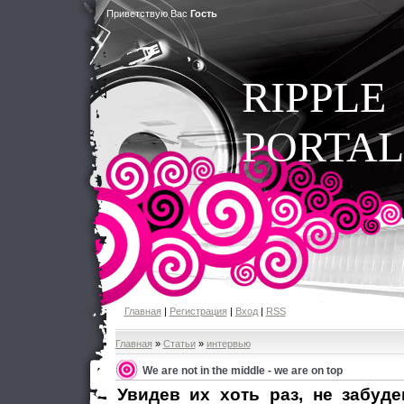
Приветствую Вас
Гость
RIPPLE
PORTAL
Главная
|
Регистрация
|
Вход
|
RSS
Главная
»
Статьи
»
интервью
We are not in the middle - we are on top
Увидев их хоть раз, не забуд