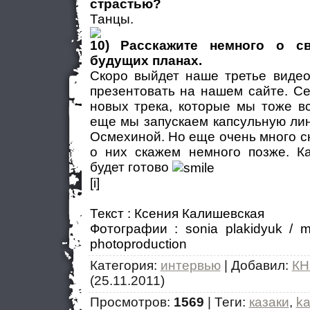
страстью?
Танцы.
10) Расскажите немного о с
будущих планах.
Скоро выйдет наше третье видео
презентовать на нашем сайте. С
новых трека, которые мы тоже в
еще мы запускаем капсульную ли
Осмехиной. Но еще очень много с
о них скажем немного позже. Ка
будет готово
[i]
Текст : Ксения Калишевская
Фотографии : sonia plakidyuk / 
photoproduction
Категория
:
интервью
|
Добавил
:
КН
(25.11.2011)
Просмотров
:
1569
|
Теги
:
казаки
,
k